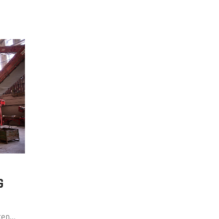
G
en...