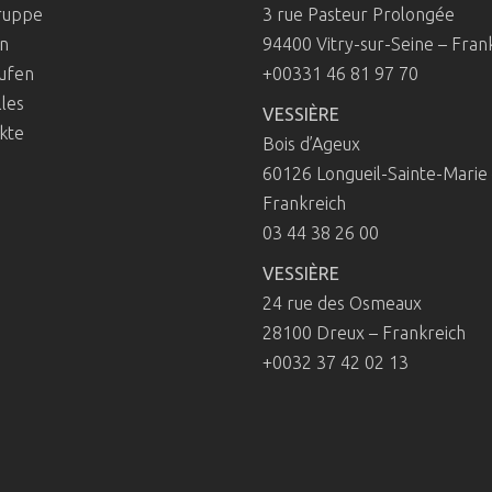
ruppe
3 rue Pasteur Prolongée
n
94400 Vitry-sur-Seine – Fran
ufen
+00331 46 81 97 70
les
VESSIÈRE
kte
Bois d’Ageux
60126 Longueil-Sainte-Marie
Frankreich
03 44 38 26 00
VESSIÈRE
24 rue des Osmeaux
28100 Dreux – Frankreich
+0032 37 42 02 13