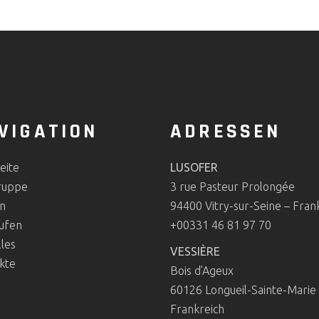
VIGATION
ADRESSEN
eite
LUSOFER
ruppe
3 rue Pasteur Prolongée
n
94400 Vitry-sur-Seine – Fran
ufen
+00331 46 81 97 70
les
VESSIÈRE
kte
Bois d’Ageux
60126 Longueil-Sainte-Marie
Frankreich