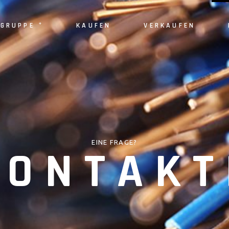
+
GRUPPE
KAUFEN
VERKAUFEN
Unsere aufgaben
Infrastrukturen
Verpflichtunge
Geschichte
EINE FRAGE?
Aktuelles
KONTAKT