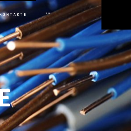
FR
KONTAKTE
EN
PT
E